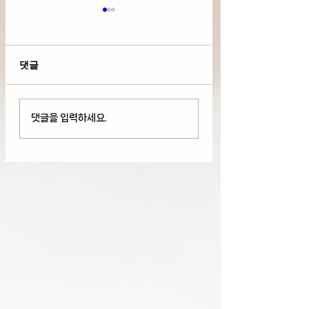
댓글
호르뮤즈 해협 긴장 국제
다우 사상 최고치 
댓글을 입력하세요.
유가 상승, 연준 금리 인
But 기술주 하락
상 우려에 변동성 보이며
AMD와 스페이스X
하락(08/06/26)
락(08/05/26)