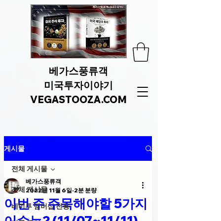
베가스풍류객
미국투자이야기
VEGASTOOZA.COM
게시물
전체 게시물
베가스풍류객
전체 게시물
2022년 11월 6일
2분 분량
이번 주 주목해야할 5가지
베미투 멤버십 전용
이슈는? (11/07~11/11)