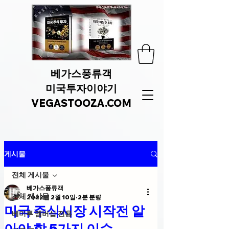
베가스풍류객
미국투자이야기
VEGASTOOZA.COM
게시물
전체 게시물
베가스풍류객
전체 게시물
2022년 2월 10일
2분 분량
미국 주식시장 시작전 알
베미투 멤버십 전용
아야 할 5가지 이슈