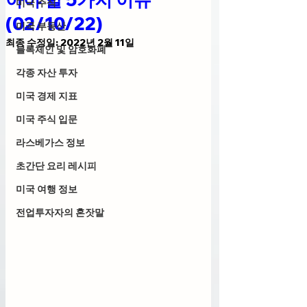
미국 주식
(02/10/22)
미국 부동산
최종 수정일:
2022년 2월 11일
블록체인 및 암호화폐
각종 자산 투자
미국 경제 지표
미국 주식 입문
라스베가스 정보
초간단 요리 레시피
미국 여행 정보
전업투자자의 혼잣말