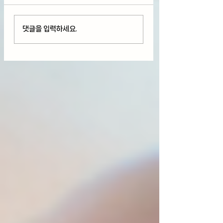
손절매와 손실의 무서움
2021년 미국 부동
댓글을 입력하세요.
을 알아야 주식투자가 편
유자 자산 +42%
해진다.
개인적인 생각
(Feat.TQQQ,SOXL)