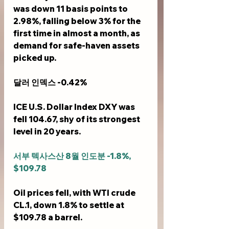
was down 11 basis points to 
2.98%, falling below 3% for the 
first time in almost a month, as 
demand for safe-haven assets 
picked up.
달러 인덱스 -0.42%
ICE U.S. Dollar Index DXY was 
fell 104.67, shy of its strongest 
level in 20 years.
서부 텍사스산 8월 인도분 -1.8%, 
$109.78
Oil prices fell, with WTI crude 
CL.1, down 1.8% to settle at 
$109.78 a barrel.