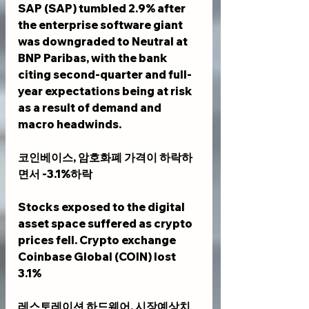
SAP (SAP) tumbled 2.9% after 
the enterprise software giant 
was downgraded to Neutral at 
BNP Paribas, with the bank 
citing second-quarter and full-
year expectations being at risk 
as a result of demand and 
macro headwinds.
코인베이스, 암호화폐 가격이 하락하
면서 -3.1%하락
Stocks exposed to the digital 
asset space suffered as crypto 
prices fell. Crypto exchange 
Coinbase Global (COIN) lost 
3.1%
레스토레이션 하드웨어
, 시장예상치 