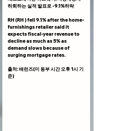
하회하는 실적 발표로 
-9.1%하락
RH (RH ) fell 9.1% after the home-
furnishings retailer said it 
expects fiscal-year revenue to 
decline as much as 5% as 
demand slows because of 
surging mortgage rates.
출처: 배런즈(미 동부 시간 오후 1시 기
준)