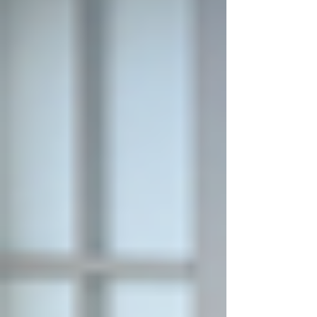
호르무즈 해협 개방 기대
국제 유가 급락, 다
로 다우+S&P 500 사상
수 사상최고치 아
최고치 경신, 팔란티어
가총액 3조달러 
+29%급등(08/04/26)
(08/03/26)