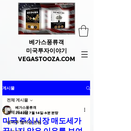
베가스풍류객
미국투자이야기
VEGASTOOZA.COM
게시물
전체 게시물
베가스풍류객
전체 게시물
2022년 7월 14일
6분 분량
미국 주식시장 매도세가
베미투 멤버십 전용
끝나지 않은 이유를 보여