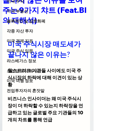
미국 주식
주는 9가지 챠트 (Feat.BI
미국 부동산
의 재해석)
블록체인 및 암호화폐
각종 자산 투자
미국 경제 지표
미국 주식시장 매도세가 
미국 주식 입문
끝나지 않은 이유는?
라스베가스 정보
월스트리트 기관들 사이에도 미국 주
초간단 요리 레시피
식시장의 하락에 대해 이견이 있는 상
미국 여행 정보
황
전업투자자의 혼잣말
비즈니스 인사이더는 왜 미국 주식시
장이 더 하락할 수 있는지 하락장을 언
급하고 있는 글로벌 주요 기관들의 10
개의 차트를 통해 언급