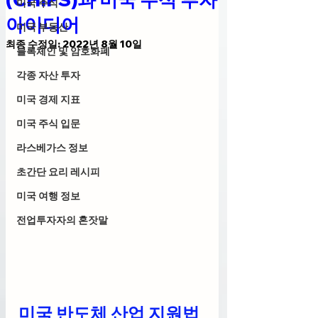
미국 주식
아이디어
미국 부동산
최종 수정일:
2022년 8월 10일
블록체인 및 암호화폐
각종 자산 투자
미국 경제 지표
미국 주식 입문
라스베가스 정보
초간단 요리 레시피
미국 여행 정보
전업투자자의 혼잣말
미국 반도체 산업 지원법