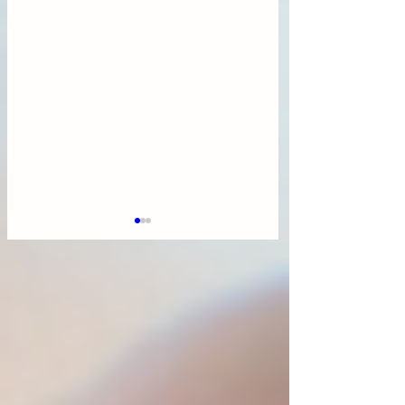
스테파니 링크, 26년 로
빅테크가 뿌린 80
봇·반도체·화장품 톱픽 3
'돈벼락'? 쫄지 말
선 공개
것"사라