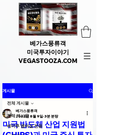
베가스풍류객
미국투자이야기
VEGASTOOZA.COM
게시물
전체 게시물
베가스풍류객
전체 게시물
2022년 8월 9일
3분 분량
미국 반도체 산업 지원법
베미투 멤버십 전용
(CHIPS)과 미국 주식 투자