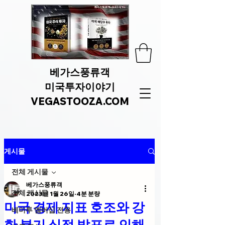
베가스풍류객
미국투자이야기
VEGASTOOZA.COM
게시물
전체 게시물
베가스풍류객
전체 게시물
2023년 1월 26일
4분 분량
미국 경제 지표 호조와 강
베미투 멤버십 전용
한 분기 실적 발표로 인해