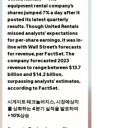
equipment rental company’s 
shares jumped 7% a day after it 
posted its latest quarterly 
results. Though United Rentals 
missed analysts’ expectations 
for per-share earnings, it was in-
line with Wall Street’s forecasts 
for revenue, per FactSet. The 
company forecasted 2023 
revenue to range between $13.7 
billion and $14.2 billion, 
surpassing analysts’ estimates, 
according to FactSet.
시게이트 테크놀러지스, 시장예상치
를 상회하는 4분기 실적을 발표하며 
+10%상승