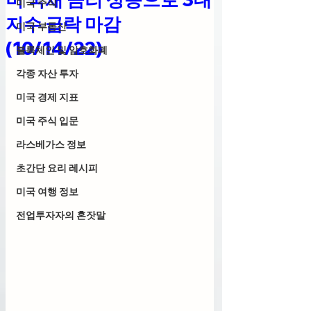
미국 주식
지수 급락 마감
미국 부동산
(10/14/22)
블록체인 및 암호화폐
각종 자산 투자
미국 경제 지표
미국 주식 입문
라스베가스 정보
초간단 요리 레시피
미국 여행 정보
전업투자자의 혼잣말