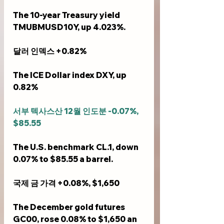
The 10-year Treasury yield 
TMUBMUSD10Y, up 4.023%.
달러 인덱스 +0.82%
The ICE Dollar index DXY, up 
0.82%
서부 텍사스산 12월 인도분 -0.07%, 
$85.55
The U.S. benchmark CL.1, down 
0.07% to $85.55 a barrel.
국제 금 가격 +0.08%, $1,650 
The December gold futures 
GC00, rose 0.08% to $1,650 an 