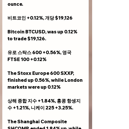
ounce.
비트코인 +0.12%, 개당 $19,126
Bitcoin BTCUSD, was up 0.12% 
to trade $19,126.
유로 스탁스 600 +0.56%, 영국 
FTSE 100 +0.12%
The Stoxx Europe 600 SXXP, 
finished up 0.56%, while London 
markets were up 0.12%
상해 종합 지수 +1.84%, 홍콩 항셍지
수 +1.21%, 니케이 225 +3.25%.     
The Shanghai Composite 
SHCOMP, ended 1.84% up, while 