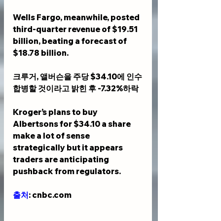
Wells Fargo, meanwhile, posted 
third-quarter revenue of $19.51 
billion, beating a forecast of 
$18.78 billion. 
크루거, 앨버슨을 주당 $34.10에 인수
합병할 것이라고 밝힌 후 -7.32%하락
Kroger’s plans to buy 
Albertsons for $34.10 a share 
make a lot of sense 
strategically but it appears 
traders are anticipating 
pushback from regulators.
출처
: cnbc.com