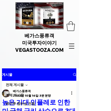
베가스풍류객
미국투자이야기
VEGASTOOZA.COM
게시물
전체 게시물
베가스풍류객
전체 게시물
2022년 10월 16일
3분 분량
높은 기대 인플레로 인한
베미투 멤버십 전용
미 국채 금리 상승으로 3대