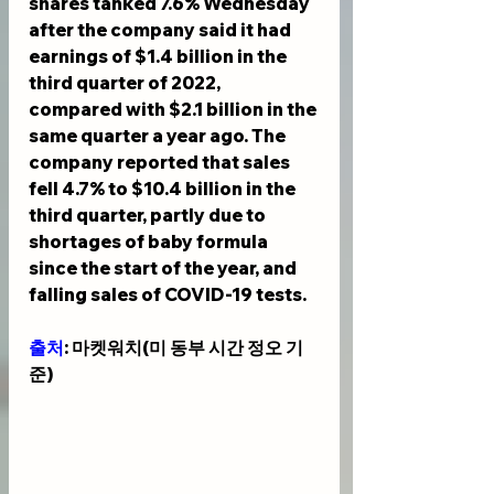
shares tanked 7.6% Wednesday 
after the company said it had 
earnings of $1.4 billion in the 
third quarter of 2022, 
compared with $2.1 billion in the 
same quarter a year ago. The 
company reported that sales 
fell 4.7% to $10.4 billion in the 
third quarter, partly due to 
shortages of baby formula 
since the start of the year, and 
falling sales of COVID-19 tests.
출처
: 마켓워치(미 동부 시간 정오 기
준)