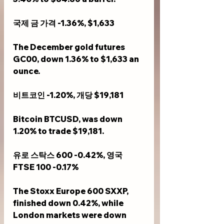
국제 금 가격 -1.36%, $1,633 
The December gold futures 
GC00, down 1.36% to $1,633 an 
ounce.
비트코인 -1.20%, 개당 $19,181
Bitcoin BTCUSD, was down 
1.20% to trade $19,181.
유로 스탁스 600 -0.42%, 영국 
FTSE 100 -0.17%
The Stoxx Europe 600 SXXP, 
finished down 0.42%, while 
London markets were down 