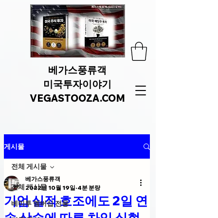
베가스풍류객
미국투자이야기
VEGASTOOZA.COM
게시물
전체 게시물
베가스풍류객
전체 게시물
2022년 10월 19일
4분 분량
기업 실적 호조에도 2일 연
베미투 멤버십 전용
속 상승에 따른 차익 실현