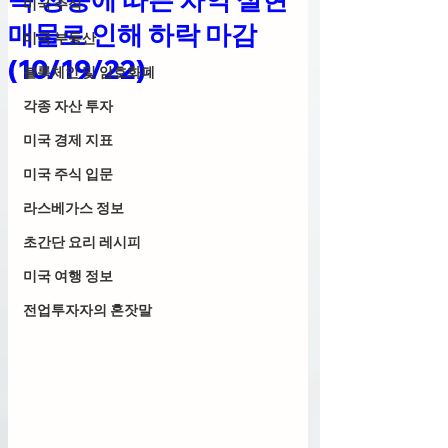
미국 주식
매물로 인해 하락 마감
미국 부동산
(10/19/22)
블록체인 및 암호화폐
각종 자산 투자
미국 경제 지표
미국 주식 입문
라스베가스 정보
초간단 요리 레시피
미국 여행 정보
전업투자자의 혼잣말