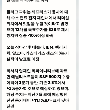
만 장중 약 -5%이상 하락
플러그 파워는 제프리스가 동사에 대
해 수소 연료 전지 체인내에서 리더십 
위치에서 잇점을 누릴 것이라고 밝혔
으며 12개월 목표주가를 $28로 제시
했지만 장중 -10%이상 하락
오늘 장마감 후 테슬라, IBM, 램리서
치, 알코아, 라스베가스 샌즈의 3분기 
실적이 발표될 예정
리서치 업체인 리파이니티브에 따르
면 애널리스트들이 S&P 500 지수 총 
이익이 3분기 동안  기존 2.8%에서 
+3%증가할 것으로 예상하고 있으며, 
해당 수치는 지난 7월 초에 예상했던 
전년 동기대비 +11.1%보다 크게 낮아
진것