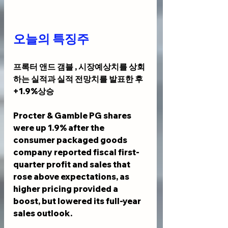
오늘의 특징주
프록터 앤드 갬블 , 시장예상치를 상회
하는 실적과 실적 전망치를 발표한 후 
+1.9%상승
Procter & Gamble PG shares 
were up 1.9% after the 
consumer packaged goods 
company reported fiscal first-
quarter profit and sales that 
rose above expectations, as 
higher pricing provided a 
boost, but lowered its full-year 
sales outlook.