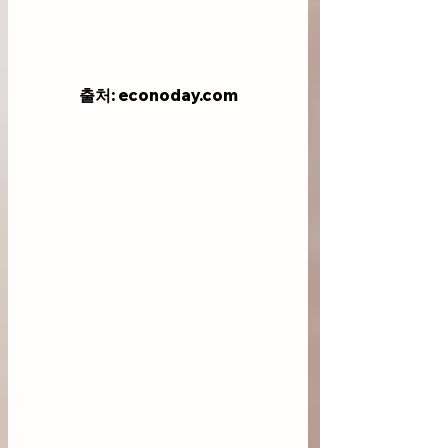
출처: econoday.com