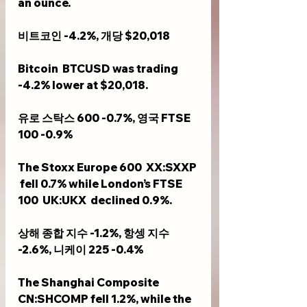
an ounce.
비트코인 -4.2%, 개당 $20,018
Bitcoin  BTCUSD was trading 
-4.2% lower at $20,018.
유로 스탁스 600 -0.7%, 영국 FTSE 
100 -0.9%
The Stoxx Europe 600  XX:SXXP 
 fell 0.7% while London’s FTSE 
100  UK:UKX  declined 0.9%.
상해 종합 지수 -1.2%, 항셍 지수 
-2.6%, 니케이 225 -0.4%
The Shanghai Composite  
CN:SHCOMP fell 1.2%, while the 