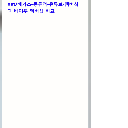
ost/베가스-풍류객-유튜브-멤버십
과-베미투-멤버십-비교