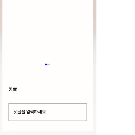
댓글
다우 사상 최고치 경신
호르무즈 해협 개
댓글을 입력하세요.
But 기술주 하락과
로 다우+S&P 50
AMD와 스페이스X 급
최고치 경신, 팔란
락(08/05/26)
+29%급등(08/04