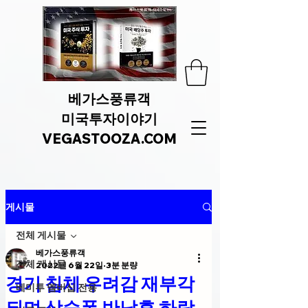
베가스풍류객
미국투자이야기
VEGASTOOZA.COM
게시물
전체 게시물
베가스풍류객
전체 게시물
2022년 6월 22일
3분 분량
경기 침체 우려감 재부각
베미투 멤버십 전용
되며 상승폭 반납후 하락