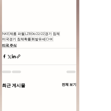
NKE
제롬 파월
LZB
06/22/22
경기 침체
미국경기 침체확률
휘발유세
CHK
미국 주식
전체 보기
최근 게시물