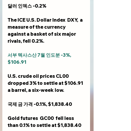
달러 인덱스 -0.2%
The ICE U.S. Dollar Index  DXY,  a 
measure of the currency 
against a basket of six major 
rivals, fell 0.2%.
서부 텍사스산 7월 인도분 -3%, 
$106.91
U.S. crude oil prices CL00 
dropped 3% to settle at $106.91 
a barrel, a six-week low.
국제 금 가격 -0.1%, $1,838.40 
Gold futures  GC00  fell less 
than 0.1% to settle at $1,838.40 