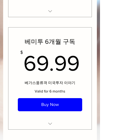
유료 텔레그램 채널 구독권
각종 미국 투자아이디어
유튜브 라이브 방송 및 PDF
베미투 6개월 구독
온라인 세미나 할인권(30~50%)
69.99
$
69.99
멤버십 전용 게시물 열람
베가스풍류객 미국투자 이야기
Valid for 6 months
Buy Now
유료 텔레그램 채널 구독권