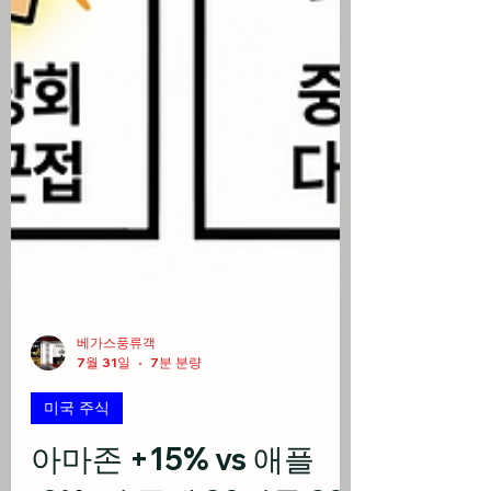
베가스풍류객
7월 31일
7분 분량
미국 주식