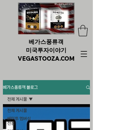
베가스풍류객
미국투자이야기
VEGASTOOZA.COM
베가스풍류객 블로그
전체 게시물
전체 게시물
베미투 멤버십
전용