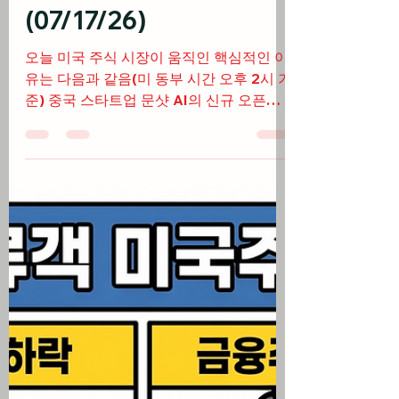
7월 17일
8분 분량
미국 주식
중국발 AI우려로 반도체
업종 급락 후 반등, 애플
시총 1위 재탈환
(07/17/26)
오늘 미국 주식 시장이 움직인 핵심적인 이
유는 다음과 같음(미 동부 시간 오후 2시 기
준) 중국 스타트업 문샷 AI의 신규 오픈소
스 모델 '키미 K3' 출시 충격으로 AI 칩 주
식들에 거친 투매가 쏟아지며 필라델피아
반도체 지수 공식 약세장 진입 후 반등 엔비
디아를 비롯한 매그니피센트 7 기업들이
타격을 입은 가운데 애플이 하락장 속 상대