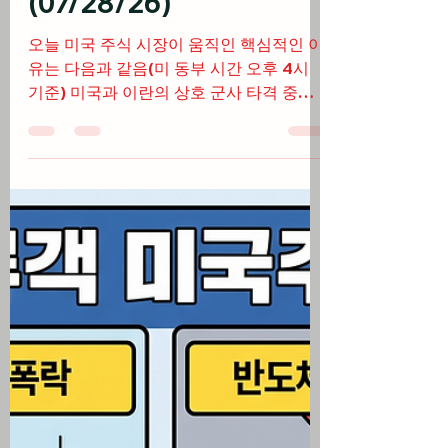
상승, 반도체 업종 급락
과 애플 시총 $5T 달성
(07/28/26)
오늘 미국 주식 시장이 움직인 핵심적인 이
유는 다음과 같음(미 동부 시간 오후 4시
기준) 미국과 이란의 상호 군사 타격 중단
및 오만의 호르무즈 해협 공동 관리 제안에
WTI 유가가 4% 이상 급락하며 인플레이션
안도감 제공 코카콜라, 셔윈윌리엄스, 보잉
등 전통 우량주들의 훌륭한 실적에 힘입어
다우지수가 537포인트 이상 급등하며 4주
만에 최고 상승률 기록 중국의 독자적 DUV
노광 장비 개발 보도와 AI 자본 지출 수익
성 회의론이 겹치며 필라델피아 반도체 지
수가 4.49% 급락하고 아시아 칩 주식 투매
애플이 구글의 AI 인프라를 활용한 저비용