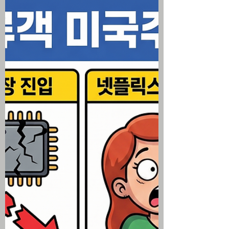
오늘 미국 주식 시장이 움직인 핵심적인 이
유는 다음과 같음(미 동부 시간 오후 2시 기
준) 미국과 이란의 상호 군사 타격 중단 소
식에 국제 유가가 7% 넘게 급락하며 시장
에 인플레이션 둔화라는 강력한 거시적 안
도감 제공 다우지수는 소폭 상승하며 선방
했으나 나스닥과 S&P500은 반도체 주식
들의 거친 매도세에 밀려 장 초반 상승분을
반납하고 하락 전환 중국 칩 제조사 창신메
모리(CXMT)의 상장 대박과 중국의 독자적
노광 장비 개발 보도에 ASML, 엔비디아,
마이크론 등 핵심 반도체 주도주 무더기 하
락 이번 주 예정된 빅테크 실적 발표와 케빈
워시 연준 의장의 금리 결정 회의를 앞두고
투자자들의 짙은 관망세 및 위험 자산 포지
션 축소 진행 6월 내구재 주문 지표가 시장
의 예상치를 밑돌고 10년물 국채 금리가 하
락하며 밸류에이션 부담은 덜었으나 공포
지수(VIX)는 5주 만에 최고치 기록 미국 주