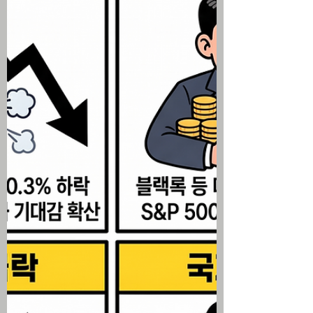
적 방어력을 입증하며 시가총액 1위 자리
탈환 필립 제퍼슨 연준 부의장과 다수의 지
역 연은 총재들이 인플레이션 고착화 우려
를 표명하며 추가 금리 인상 가능성을 열어
두는 매파적 기조 발언 트럼프 대통령의 중
국 선거 개입 비난 연설과 이란을 향한 6일
연속 미군 공습 등 지정학적 리스크가 겹치
며 국제 원유 가격 동반 상승 7월 소비자심
리지수는 반등하고 6월 주택 착공은 늘어
났으나 수입 물가 상승 등 경제 지표가 혼조
세를 보이며 투심 변동성 가중 미국 주식 시
황 ▶ 중국발 딥시크 우려와 반도체 약세장
진입 후 반등