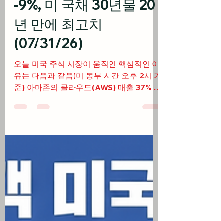
아마존 +15% vs 애플
-9%, 미 국채 30년물 20
년 만에 최고치
(07/31/26)
오늘 미국 주식 시장이 움직인 핵심적인 이
유는 다음과 같음(미 동부 시간 오후 2시 기
준) 아마존의 클라우드(AWS) 매출 37% 급
증에 힘입은 15% 폭등이 기술주 전반에 온
기를 불어넣으며 수요일의 하락세를 딛고
3대 지수 반등 애플은 아이폰 매출 증가에
도 불구하고 공급망 제약과 가이던스 실망
에 9% 넘게 급락하며 하루 만에 3720억 달
러 시가총액 증발 중동 전쟁 재발로 국제 유
가가 7월 한 달간 21% 넘게 폭등함에 따라
쉐브론 등 에너지 섹터가 7월 한 달간
10.8% 상승하며 최고 성과 기록 케빈 워시