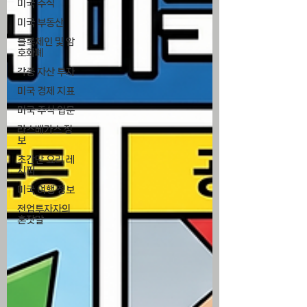
미국 주식
미국 부동산
블록체인 및 암
호화폐
각종 자산 투자
미국 경제 지표
미국 주식 입문
라스베가스 정
보
초간단 요리 레
시피
미국 여행 정보
전업투자자의
혼잣말