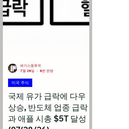
베가스풍류객
7월 28일
8분 분량
미국 주식
국제 유가 급락에 다우