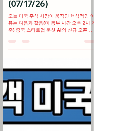
업종 급락 후 반등, 애플
시총 1위 재탈환
(07/17/26)
오늘 미국 주식 시장이 움직인 핵심적인 이
유는 다음과 같음(미 동부 시간 오후 2시 기
준) 중국 스타트업 문샷 AI의 신규 오픈소
스 모델 '키미 K3' 출시 충격으로 AI 칩 주
식들에 거친 투매가 쏟아지며 필라델피아
반도체 지수 공식 약세장 진입 후 반등 엔비
디아를 비롯한 매그니피센트 7 기업들이
타격을 입은 가운데 애플이 하락장 속 상대
적 방어력을 입증하며 시가총액 1위 자리
탈환 필립 제퍼슨 연준 부의장과 다수의 지
역 연은 총재들이 인플레이션 고착화 우려
를 표명하며 추가 금리 인상 가능성을 열어
두는 매파적 기조 발언 트럼프 대통령의 중