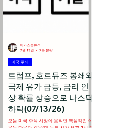
베가스풍류객
7월 13일
7분 분량
미국 주식
트럼프, 호르뮤즈 봉쇄와
국제 유가 급등, 금리 인