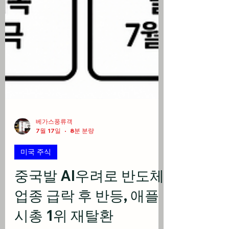
베가스풍류객
7월 17일
8분 분량
미국 주식
중국발 AI우려로 반도체