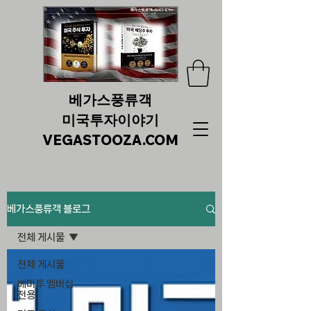
베가스풍류객
미국투자이야기
VEGASTOOZA.COM
베가스풍류객 블로그
전체 게시물
전체 게시물
베미투 멤버십
전용