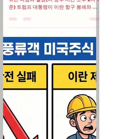
상 확률 상승으로 나스닥
하락(07/13/26)
오늘 미국 주식 시장이 움직인 핵심적인 이
유는 다음과 같음(미 동부 시간 오후 2시 기
준) 트럼프 대통령이 이란 항구 봉쇄와 호
르무즈 해협 20% 통행료 부과를 선언하며
지정학적 긴장 고조 및 유가 대거 폭등 연출
SK하이닉스의 한국 증시 사상 최대 폭락
여파가 뉴욕 증시로 전이되며 샌디스크, 마
이크론 등 메모리 반도체 주식 무더기 급락
AI 반도체에서 빠져나온 거대 자금이 인튜
이트, 세일즈포스 등 소프트웨어 섹터와 에
너지 주식으로 이동하는 뚜렷한 섹터 로테
이션 진행 국제 유가 상승에 따른 인플레이
션 우려로 2년물 국채 금리가 2025년 2월
이후 최고치인 4.3%까지 오르며 7월 금리
인상 확률 급증 본격적인 금융주 실적 시즌