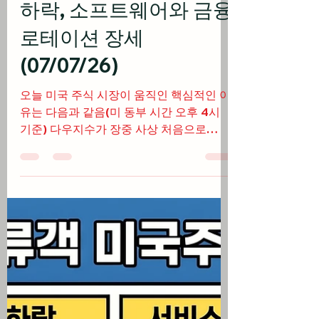
베가스풍류객
7월 8일
6분 분량
미국 주식
국제 유가 급등과 반도체
하락, 소프트웨어와 금융
로테이션 장세
(07/07/26)
오늘 미국 주식 시장이 움직인 핵심적인 이
유는 다음과 같음(미 동부 시간 오후 4시
기준) 다우지수가 장중 사상 처음으로
53000선을 돌파했으나 기술주 매도세에
동조하며 3대 지수 모두 동반 하락 마감 삼
성전자의 역대급 실적 전망에도 불구하고