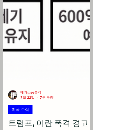
베가스풍류객
7월 22일
7분 분량
미국 주식