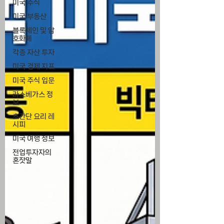
미국 주식
미국 부동산
블록체인 및 암
호화폐
각종 자산 투자
미국 경제 지표
미국 주식 입문
라스베가스 정
보
초간단 요리 레
시피
미국 여행 정보
전업투자자의
혼잣말