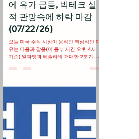
트럼프, 이란 폭격 경고
에 유가 급등, 빅테크 실
적 관망속에 하락 마감
(07/22/26)
오늘 미국 주식 시장이 움직인 핵심적인 이
유는 다음과 같음(미 동부 시간 오후 4시
기준) 알파벳과 테슬라의 거대한 2분기 실
적 발표를 앞두고 투자자들의 관망세가 짙
어진 가운데 기술주를 중심으로 광범위한
차익 실현 물량 출회 도널드 트럼프 대통령
이 이란의 호르무즈 해협 도발 시 테헤란의
발전소와 교량을 직접 폭격하겠다고 경고
하며 글로벌 유가 급등 및 긴장감 최고조 국
제 유가 급등에 따른 인플레이션 고착화 우
려가 확산되며 10년물 국채 금리가 4.66%
로 오르고 케빈 워시 연준 의장 체제 하의