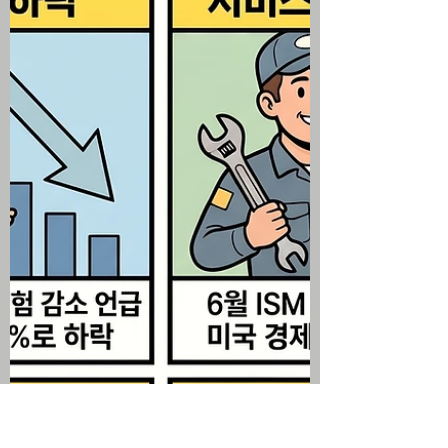
차익 실현이 쏟아지며 마이크론, 램리서치
등 글로벌 반도체 주식 동반 약세 미국의 이
란 원유 판매 면허 취소 및 호르무즈 해협
상선 공격 소식에 WTI 원유 5% 이상 급등
하며 인플레이션 공포 재점화 기술주에서
빠져나온 자금이 금융, 보험, 소프트웨어 등
소외 섹터로 맹렬히 향하는 뚜렷한 섹터 로
테이션 진행 나스닥 100 지수에 신규 편입
된 스페이스X가 6% 이상 급락한 반면 리비
안은 대규모 유상증자 발표로 폭락 연출 미
국 주식 시황 ▶ 다우 지수 53000 기록 후 3
대 지수 하락 전환 미국 증시는 다우지수가
장중 53000 고지를 처음으로 돌파하며 기
세를 올렸으나 이내 차익 매물에 밀려 3대
지수 모