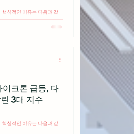
인 핵심적인 이유는 다음과 같
 급등
실현 매물이 집중되며 나스닥과
 자
 쏠리며 S&P500 동일가중
 아웃퍼폼하는 로테이션 전개 케
화 정책에 대한 사전 힌트(포워
 인플레이션 2% 목표 고수 입
 증가폭이 9만 8000명에 그치
 시그널 방증 메타가 남
우드로 판매한다는 소식에 폭등한
마이크론 급등, 다
식들은 무더기 폭락 연출 미국
린 3대 지수
 3대 지수 하락 마감 오늘 미
후 최고의 분기 성과를 낸 피로감
인 핵심적인 이유는 다음과 같
 시장