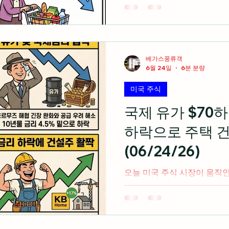
예상치에 부합하며 10년물 
레이션 우려를 덜어줌 애플, 마이크로소프트 등 대형 기술
주들이 메모리 등 부품 원가 
상하자 수요 둔화 우려에 나
예상을 비웃듯 매출이 4배 
베가스풍류객
성하며 17%대 폭등해 반도체
6월 24일
6분 분량
속에서도 캐터필라, JP모건
미국 주식
수는 장중 52655를 돌파해
만 달러 아래로 추락하며 관련 
국제 유가 $70하
저치로 밀리는 등 위험 자산
하락으로 주택 
미국 주식 시황 ▶ 기술주 부
사상최고치 경신 미국 증시는
(06/24/26)
도 대형 기술주와 가치주 간
오늘 미국 주식 시장이 움직
음(미 동부 시간 오후 4시 
협 정상화 합의로 WTI 유가
로벌 인플레이션 재점화 우려 불식 국제 유가 하
어 10년물 국채 금리가 4.3