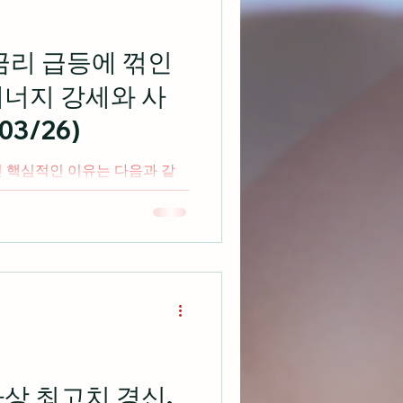
터는 강세 비트코인 가격이 6
24년 10월 이후 최저치를 기록
 등 관련 주식 동반 급락 스
 금리 급등에 꺾인
편입이 무산되며 관련 펀드가 하
 에너지 강세와 사
 등은 실적 및 IPO 부진으로
황 ▶ 미국 5월 민간 고용 서프
3/26)
오
인 핵심적인 이유는 다음과 같
준) 1.미국과 이란의 무력 충돌
S&P500의 9거래일 연속 상
620포인트 넘게 하락 2. 5
2000건으로 늘어나고 ISM 서비
를 웃돌며 탄탄한 경제 펀더멘털
유가 상승이 겹치며 10년물 국
2년물 금리가 4.09%를 넘어서
4.스위스 사모펀드 파트너스 그
 cap) 조치 보도로 KKR 블랙
 유동성 우려 확산 5.매출 호
 사상 최고치 경신,