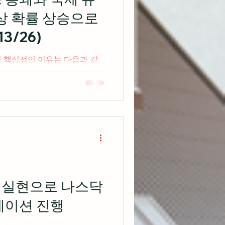
 시황 ▶ 알파벳, 테슬라 실적
인상 확률 상승으로
미국 증시는
3/26)
인 핵심적인 이유는 다음과 같
 항구
 통행료 부과를 선언하며 지정학
스의 한국 증
욕 증시로 전이되며 샌디스크,
기 급락 AI 반도체에
튜이트, 세일즈포스 등 소프트
 이동하는 뚜렷한 섹터 로테이
 최고치인 4.3%까지 오르며 7
익실현으로 나스닥
등 대형 은행주 동반 하락 및
테이션 진행
주식 시황 ▶ 트럼프 호르뮤즈 봉
트럼프 대통령이 소셜 미디어를