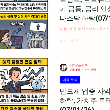
섹터 로테이션 전개 미국 주식
가 급등, 금리 
쇼크와 나스닥 하락세 오늘 
나스닥 하락(07/1
오늘 미국 주식 시장이 움직
음(미 동부 시간 오후 2시 기준) 트럼프 대통령이 이란
봉쇄와 호르무즈 해협 20%
적 긴장 고조 및 유가 대거 폭등 연출 SK하이닉
시 사상 최대 폭락 여파가 뉴
마이크론 등 메모리 반도체 주식 무더
서 빠져나온 거대 자금이 인
베가스풍류객
7월 1일
7분 분량
웨어 섹터와 에너지 주식으로
션 진행 국제 유가 상승에 따른 인플레이션 우려로 2년물 국
미국 주식
채 금리가 2025년 2월 이후
월 금리 인상 확률 급증 본격적인 금융주 실적 시즌 개막을
반도체 업종 차
앞두고 씨티그룹, 골드만삭스 
하락, 가치주 로
6월 CPI 관망세 뚜렷 미국 
쇄 선언과 국제 유가 급등 
(07/01/26)