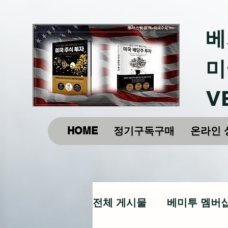
베
미
V
HOME
정기구독구매
온라인 
전체 게시물
베미투 멤버