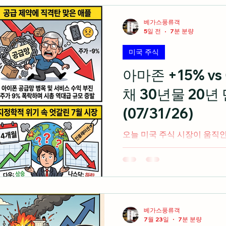
경제 지표
미국 주식 입문
라스베가스 정보
베가스풍류객
5일 전
7분 분량
미국 주식
미국 여행 정보
전업투자자의 혼잣말
아마존 +15% vs 
채 30년물 20년
(07/31/26)
오늘 미국 주식 시장이 움직
음(미 동부 시간 오후 2시 기준) 아마존의 클라우드(A
매출 37% 급증에 힘입은 1
를 불어넣으며 수요일의 하락세
은 아이폰 매출 증가에도 불
실망에 9% 넘게 급락하며 하
액 증발 중동 전쟁 재발로 국제
베가스풍류객
게 폭등함에 따라 쉐브론 등 
7월 23일
7분 분량