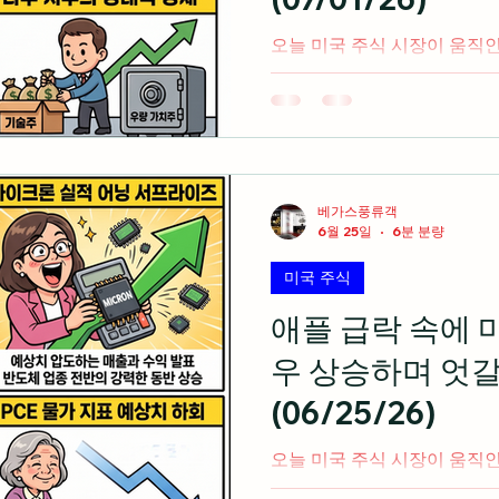
통해 호르무즈 해협의 이란
오늘 미국 주식 시장이 움직
음(미 동부 시간 오후 4시 기준) 마이크론, 샌디스크 등
했던 반도체 주식들에 차익 
S&P500 지수 동반 하락 마감 반도체 업종에서 이탈한
금이 금융 등 소외된 가치주로
ETF(RSP)가 일반 지수를
빈 워시 신임 연준 의장이 통
베가스풍류객
드 가이던스) 제공을 거부하며
6월 25일
6분 분량
장 표명 6월 ADP 민간 고용
미국 주식
며 예상치를 하회해 노동 시장 둔화
는 AI 컴퓨팅 파워를 클라
애플 급락 속에 
반면 관련 경쟁사 인프라 주
우 상승하며 엇갈
주식 시황 ▶ 반도체 엑소더스와
국 증시는 전날 2020년 이
(06/25/26)
이 누적되며 반도체 주식
오늘 미국 주식 시장이 움직
음(미 동부 시간 오후 2시 기준) 5월 PCE 물가지수가