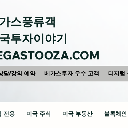
가스풍류객
국투자이야기
EGASTOOZA.COM
상담/강의 예약
베가스투자 우수 고객
디지털
십 전용
미국 주식
미국 부동산
블록체인