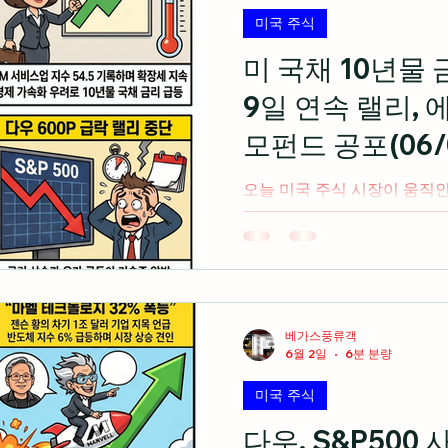
인 필수소비재와 헬스케어 섹
미국 주식
만 달러 아래로 떨어지며 20
했고 코인베이스와 스트래티지
미 국채 10년물
페이스X의 S&P500 조기 
9일 연속 랠리,
락한 가운데 룰루레몬과 퀀티넘
무더기 급락 연출 미국 주식 시
모펀드 공포(06/0
라이즈와 10년 물 금리 급등 
오늘 미국 주식 시장이 움직
음(미 동부 시간 오후 4시 기
격화로 국제 유가가 급등하며 
승 랠리가 종료되고 다우지수는 
월 ADP 민간 고용이 12만 
스업 지수가 54.5로 예상치
재확인 3. 경제 지표 호조와 
베가스풍류객
6월 2일
6분 분량
채 금리가 4.5%에 육박하고 
는 등 금리 발작 조짐 발생 
미국 주식
룹의 환매 제한(Redemption
스톤 등 대체 투자 자산 전반에
다우, S&P500