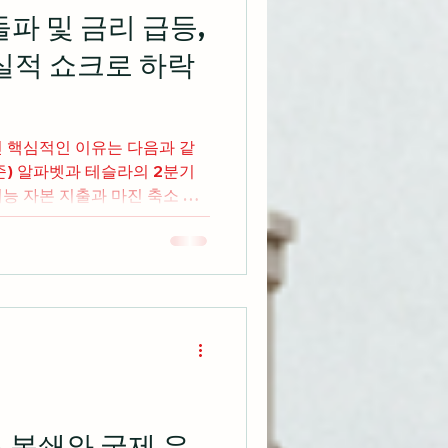
기록 케빈 워시 연준 의장의 인
돌파 및 금리 급등,
 의구심으로 30년물 국채 금
실적 쇼크로 하락
004년 이후 월간 최고치 경신
 상승하고 7월 미시간대 소비
는 등 경제 지표의 혼조세 속
 시황 ▶ 아마존 실적 호조로
인 핵심적인 이유는 다음과 같
국
2분기
능 자본 지출과 마진 축소 우
2% 이상 하락하는 거친 매도
우디 유조선 공격에 트럼프 대
는 대규모 군사 공격을 시사하
미국 주간 신규 실업수당 청구
 18만 7000건으로 곤두박질
및 국채 금리 상승 견인 인플레
표가 맞물리며 연방준비제도의
 주식 시장의 밸류에이션 하방
액이 하루 만에 8880억 달러
철도 및 운송주 등은 선방하는
 봉쇄와 국제 유