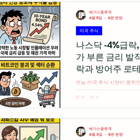
주 및 중소형주 중심의 러셀 2
주 과열 부담과 마이크론의 
베가스풍류객
스닥과 S&P500이 3거래일 
6월 5일
6분 분량
심의 시장에서 벗어나 항공, 
미국 주식
중 지수(RSP)가 시가총액 
이션 전개 5월 신규 주택 판
나스닥 -4%급락
며 부진했으나 평균 판매 가
가 부른 금리 발
부동산 펀더멘털 노출 미국 주
갈린 3대 지수 오늘 미국 증
락과 방어주 로테이
이 누적되며 대형 기술주를 
오늘 미국 주식 시장이 움직
음(미 동부 시간 오후 2시 기준
만 2000건으로 시장 예상치
의 금리 인상 공포를 자극해 1
등 미 국채 금리 상승과 브로
라델피아 반도체 지수가 -8.
하루를 기록 고금리 우려에 
베가스풍류객
6월 3일
6분 분량
S&P500의 9주 연속 주간 