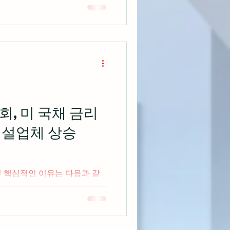
국채 금리가 하락해 시장의 인플
상승을 이유로 제품 가격을 인
란히 약세 마이크론이 시장의
폭증하는 어닝 서프라이즈를 달
 섹터 랠리 주도 기술주 부진
 등 가치주가 선방하며 다우지
 사상 최고치 경신 비트코인이 6
ETF가 2024년 10월 이후 최
회, 미 국채 금리
 내에서도 극명한 차별화 지속
건설업체 상승
진 속 다우 산업평균지수 장중
 매크로 지표의 안도감 속에서
의 뚜렷한 디커플
인 핵심적인 이유는 다음과 같
기준) 미국과 이란의 호르무즈 해
가 70달러 아래로 붕괴하며 글
락에 힘입
98%로 크게 떨어지며 주택건설