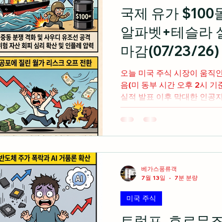
10.8% 상승하며 최고 성과 
국제 유가 $100
플레이션 대응에 대한 시장의
알파벳+테슬라 
리가 5.27%까지 치솟으며 2
2분기 고용비용지수가 0.9%
마감(07/23/26)
자심리지수가 55.2로 반등하
섹터별 차별화 전개 미국 주식
오늘 미국 주식 시장이 움직
기술주 저가 매수세 유입 미
음(미 동부 시간 오후 2시 기준) 알파벳과 테슬라의 
실적 발표 이후 막대한 인공지
려가 확산되며 나스닥 지수가 
세 출회 예멘 후티 반군의 사
통령이 이란을 향해 전례 없
며 브렌트유 100달러 돌파 
건수가 1969년 이후 최저치인
치며 탄탄한 고용 시장 입증 
베가스풍류객
7월 13일
7분 분량
이션 공포와 강력한 경제 지
7월 금리 인상 확률이 급증해
미국 주식
압력 가중 빅테크 7의 시가총
증발한 반면 방어적 성격의 
트럼프, 호르뮤즈