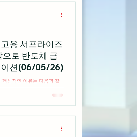
000 지수 강세 견인 AI 기술
실적 발표를 앞둔 경계감에 나
연속 하락 마감 대형 기술주 중
크루즈, 필수소비재 등 동일가
지수(SPY)를 아웃퍼폼하는 로테
매 건수는 시장 예상치를 하회하
, 고용 서프라이즈
격은 전월 대비 상승해 엇갈린
작으로 반도체 급
식 시황 ▶ 기술주 부진 속 엇
시는 AI 주도주들의 랠리 피로감
션(06/05/26)
중심으
인 핵심적인 이유는 다음과 같
) 5월 비농업 신규 고용이 17
를 2배 이상 뛰어넘으며 연준
0년물 및 2년물 국채 금리 급
드컴 실적 실망감이 겹치며 필
46% 추락해 올해 들어 최악의
나스닥이 -4%이상 하락하고
상승 랠리가 종료된 반면 방어주