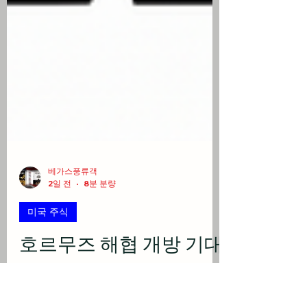
베가스풍류객
2일 전
8분 분량
미국 주식
호르무즈 해협 개방 기대