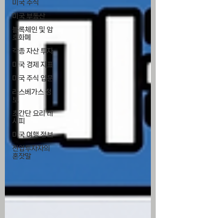
미국 주식
미국 부동산
블록체인 및 암
호화폐
각종 자산 투자
미국 경제 지표
미국 주식 입문
라스베가스 정
보
초간단 요리 레
시피
미국 여행 정보
전업투자자의
혼잣말