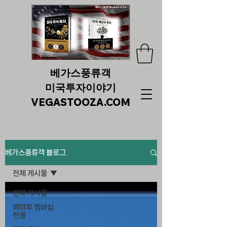
베가스풍류객
미국투자이야기
VEGASTOOZA.COM
베가스풍류객 블로그
전체 게시물
전체 게시물
베미투 멤버십
전용