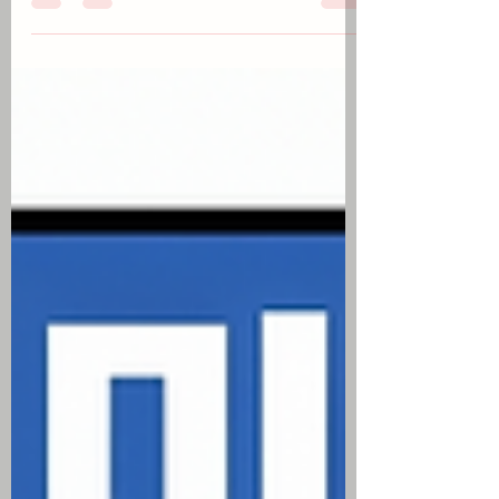
준) 이란 의회가 미국과 이스라엘 선박의
호르무즈 해협 통과를 차단하는 초안 법안
을 검토한다는 소식에 WTI 원유 가격이
2.70% 급반등하며 물가 상승 압력 자극 연
준 의장 케빈 워시가 인플레이션 고착화 시
9월 회의에서 전격 금리 인상을 단행할 준
비가 되어있다는 보도로 10년물 미국채 금
리가 4.67%로 발작 샌디스크와 웨스턴 디
지털 및 데이터독 등이 시장 눈높이에 미치
지 못한 실망스러운 분기 실적 가이던스를
제시해 기술주 전반에 대규모 차익 실현 매
물 출회 미국 주간 신규 실업수당 청구 건수
가 19만 9000건으로 집계되며 시장 예상
을 밑돌고, 2분기 생산성은 1.4%로 올라 미
국의 강력한 경제 기초체력 입증 장중 사상
최고치 랠리를 펼치던 다우지수가 하루 만
에 장중 -0.71% 하락한 반면, 나스닥은 장
중 반도체 저가 매수세 유입에도 변동성 장
세