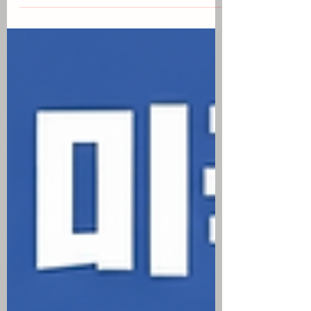
증에 힘입은 15% 폭등이 기술주 전반에 온
기를 불어넣으며 수요일의 하락세를 딛고
3대 지수 반등 애플은 아이폰 매출 증가에
도 불구하고 공급망 제약과 가이던스 실망
에 9% 넘게 급락하며 하루 만에 3720억 달
러 시가총액 증발 중동 전쟁 재발로 국제 유
가가 7월 한 달간 21% 넘게 폭등함에 따라
쉐브론 등 에너지 섹터가 7월 한 달간
10.8% 상승하며 최고 성과 기록 케빈 워시
연준 의장의 인플레이션 대응에 대한 시장
의 의구심으로 30년물 국채 금리가 5.27%
까지 치솟으며 2004년 이후 월간 최고치
경신 2분기 고용비용지수가 0.9% 상승하
고 7월 미시간대 소비자심리지수가 55.2로
반등하는 등 경제 지표의 혼조세 속 섹터별
차별화 전개 미국 주식 시황 ▶ 아마존 실적
호조로 기술주 저가 매수세 유입 미국