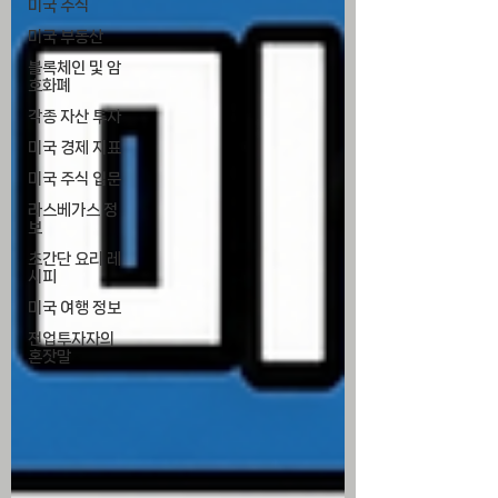
미국 주식
미국 부동산
블록체인 및 암
호화폐
각종 자산 투자
미국 경제 지표
미국 주식 입문
라스베가스 정
보
초간단 요리 레
시피
미국 여행 정보
전업투자자의
혼잣말