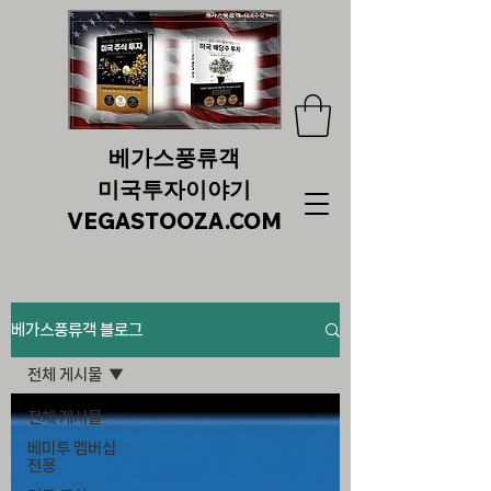
베가스풍류객
미국투자이야기
VEGASTOOZA.COM
베가스풍류객 블로그
전체 게시물
전체 게시물
베미투 멤버십
전용