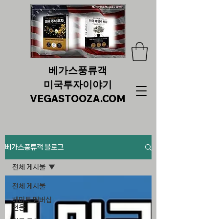
베가스풍류객
미국투자이야기
VEGASTOOZA.COM
베가스풍류객 블로그
전체 게시물
전체 게시물
베미투 멤버십
전용