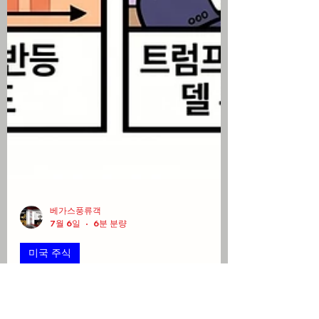
베가스풍류객
7월 6일
6분 분량
미국 주식