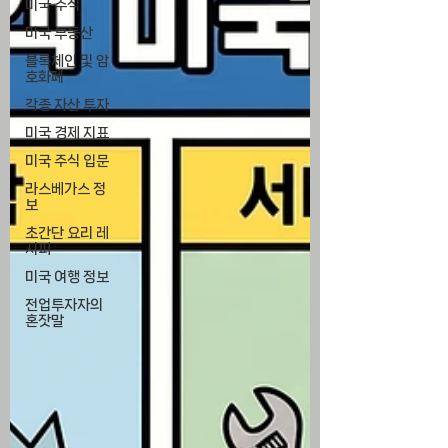
미국 주식
미국 부동산
블록체인 및 암
호화폐
각종 자산 투자
미국 경제 지표
미국 주식 입문
라스베가스 정
보
초간단 요리 레
시피
미국 여행 정보
전업투자자의
혼잣말