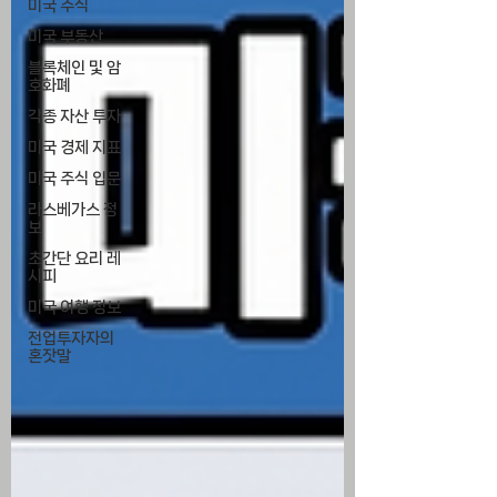
미국 주식
미국 부동산
블록체인 및 암
호화폐
각종 자산 투자
미국 경제 지표
미국 주식 입문
라스베가스 정
보
초간단 요리 레
시피
미국 여행 정보
전업투자자의
혼잣말