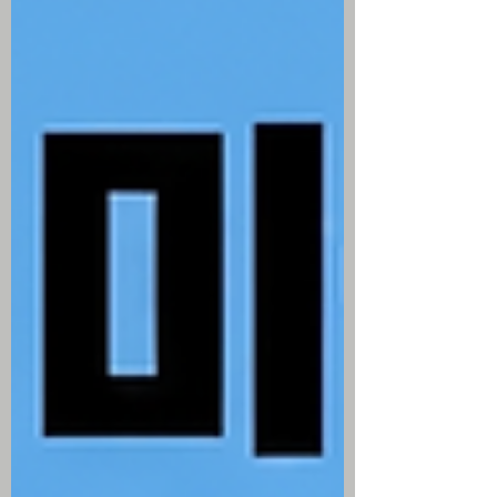
2.70% 급반등하며 물가 상승 압력 자극 연
준 의장 케빈 워시가 인플레이션 고착화 시
9월 회의에서 전격 금리 인상을 단행할 준
비가 되어있다는 보도로 10년물 미국채 금
리가 4.67%로 발작 샌디스크와 웨스턴 디
지털 및 데이터독 등이 시장 눈높이에 미치
지 못한 실망스러운 분기 실적 가이던스를
제시해 기술주 전반에 대규모 차익 실현 매
물 출회 미국 주간 신규 실업수당 청구 건수
가 19만 9000건으로 집계되며 시장 예상
을 밑돌고, 2분기 생산성은 1.4%로 올라 미
국의 강력한 경제 기초체력 입증 장중 사상
최고치 랠리를 펼치던 다우지수가 하루 만
에 장중 -0.71% 하락한 반면, 나스닥은 장
중 반도체 저가 매수세 유입에도 변동성 장
세