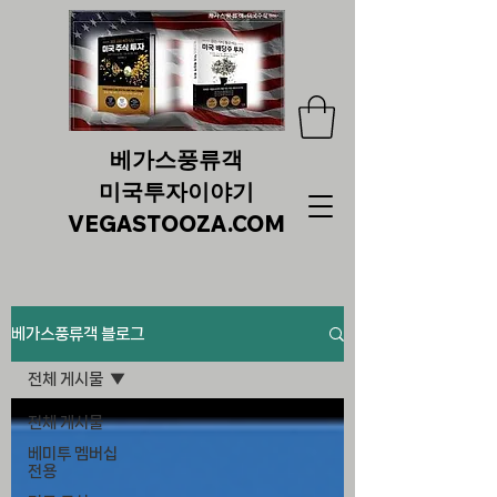
베가스풍류객
미국투자이야기
VEGASTOOZA.COM
베가스풍류객 블로그
전체 게시물
전체 게시물
베미투 멤버십
전용