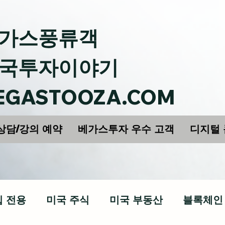
가스풍류객
국투자이야기
EGASTOOZA.COM
상담/강의 예약
베가스투자 우수 고객
디지털
십 전용
미국 주식
미국 부동산
블록체인