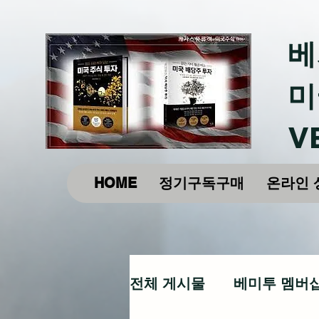
베
미
V
HOME
정기구독구매
온라인 
전체 게시물
베미투 멤버