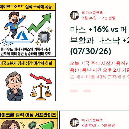
경제 지표
미국 주식 입문
라스베가스 정보
베가스풍류객
7월 30일
7분 분량
마소 +16% vs 
미국 여행 정보
전업투자자의 혼잣말
부활과 나스닥 +
(07/30/26)
오늘 미국 주식 시장이 움직
음(미 동부 시간 오후 2시 기준) 마이크로소프트가 
드 애저 매출 43% 급증에 힘
금리 동결 여파로 급락했던 기
강력한 반등 주도 반도체 ETF(SOXX)가 8% 이상 급등하고
마이크론과 AMD가 13% 이
반도체 및 AI 하드웨어 주식
입 메타 플랫폼스는 3분기 가이던스 실망과 2분기 잉여현금
흐름 91% 폭락 소식에 9% 
베가스풍류객
따른 빅테크 간 극명한 수익률
6월 25일
6분 분량