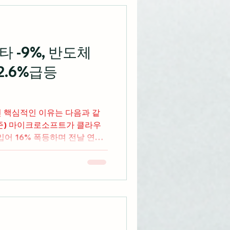
메타 -9%, 반도체
2.6%급등
인 핵심적인 이유는 다음과 같
클라우
입어 16% 폭등하며 전날 연준
술주와 나스닥 지수의 2.5%
상 폭등하며 그동안 짓눌렸던
으로 대규모 저가 매수 자금 유
이상 급락하며 AI 투자 효율성에
 차별화 미국 2분기 GDP 성