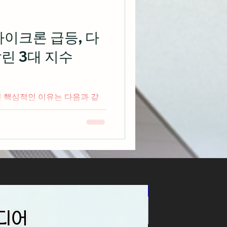
돌았으나 6월 PCE 물가지수가
 시장에 인플레이션 안도감 제공
니스의 AI 하드웨어 매수 포
마이크론 급등, 다
확실성을 털어내는 계기로 작용
린 3대 지수
인 핵심적인 이유는 다음과 같
 시장
국채 금리가 하락해 시장의 인플
상승을 이유로 제품 가격을 인
란히 약세 마이크론이 시장의
폭증하는 어닝 서프라이즈를 달
 섹터 랠리 주도 기술주 부진
신상품
 등 가치주가 선방하며 다우지
 사상 최고치 경신 비트코인이 6
ETF가 2024년 10월 이후 최