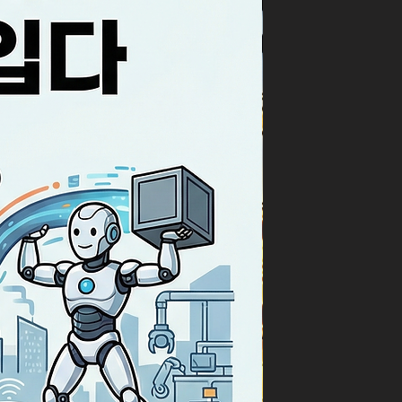
 내에서도 극명한 차별화 지속
진 속 다우 산업평균지수 장중
 매크로 지표의 안도감 속에서
의 뚜렷한 디커플