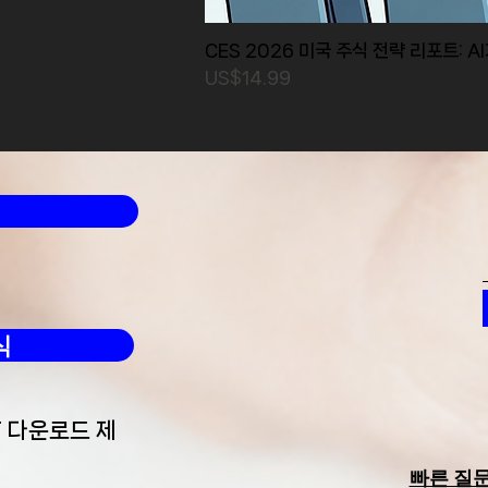
CES 2026 미국 주식 전략 리포트: A
가격
US$14.99
식
F 다운로드 제
빠른 질