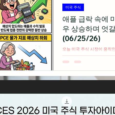
장률이 1.5%로 예상치를 밑
미국 주식
전월 대비 -0.1% 하락하며
헤지펀드 시추에이셔널 어웨어
애플 급락 속에 
지션 강세 청산이 시장의 불
우 상승하며 엇갈
하며 위험 자산 투심
(06/25/26)
오늘 미국 주식 시장이 움직
음(미 동부 시간 오후 2시 기준) 5월 PCE 물가지수가
예상치에 부합하며 10년물 
레이션 우려를 덜어줌 애플, 마이크로소프트 등 대형 기술
주들이 메모리 등 부품 원가 
상하자 수요 둔화 우려에 나
예상을 비웃듯 매출이 4배 
성하며 17%대 폭등해 반도체
속에서도 캐터필라, JP모건
수는 장중 52655를 돌파해
만 달러 아래로 추락하며 관련 