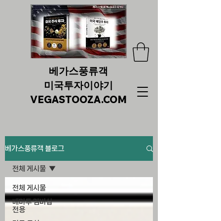
베가스풍류객
미국투자이야기
VEGASTOOZA.COM
베가스풍류객 블로그
전체 게시물
전체 게시물
베미투 멤버십
전용