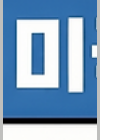
온 자금이 월마트, 존슨앤드존슨, 코카콜라
등 필수소비재 및 헬스케어 섹터로 이동하
는 강력한 방어주 로테이션 전개 미국이 이
란 원유 제재를 60일간 유예하고 트럼프
대통령이 호르무즈 해협 개방을 시사하며
국제 유가 하락 및 인플레이션 공포 진정 6
월 미국 복합 PMI가 52.2를 기록해 시장 예
상치를 상회하며 실물 경제가 여전히 견조
한 확장세를 유지하고 있음을 입증 IBM이
퀀텀 컴퓨팅 행정명령 호재와 투자은행 업
그레이드에 상승한 반면, 영화체인업체
AMC는 대규모 유상증자 소식에 급락 미국
주식 시황 ▶ 한국발 반도체 쇼크로 미국 반
도체 업종 하락 견인 미국 증시는 한국을 비
롯한 아시아 시장에서