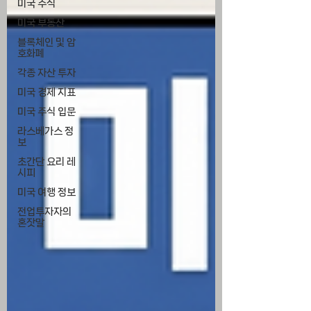
미국 주식
미국 부동산
블록체인 및 암
호화폐
각종 자산 투자
미국 경제 지표
미국 주식 입문
라스베가스 정
보
초간단 요리 레
시피
미국 여행 정보
전업투자자의
혼잣말