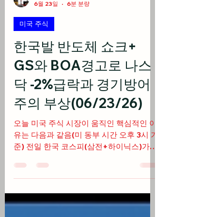
베가스풍류객
6월 23일
6분 분량
미국 주식
한국발 반도체 쇼크+
GS와 BOA경고로 나스
닥 -2%급락과 경기방어
주의 부상(06/23/26)
오늘 미국 주식 시장이 움직인 핵심적인 이
유는 다음과 같음(미 동부 시간 오후 3시 기
준) 전일 한국 코스피(삼전+하이닉스)가
10% 가까이 폭락하는 등 아시아 증시의 반
도체 투매 여파가 미국으로 전이되며 나스
닥이 장중 -2.12% 급락 반도체에서 빠져나